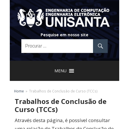
Skip
to
content
Pesquise em nosso site
MENU
Home
Trabalhos de Conclusão de Curso (TCCs)
Trabalhos de Conclusão de
Curso (TCCs)
Através desta página, é possível consultar
uma relação de Trabalhos de Conclusão de