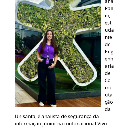
ana
Pall
in,
est
uda
nte
de
Eng
enh
aria
de
Co
mp
uta
ção
da
Unisanta, é analista de segurança da
informação júnior na multinacional Vivo