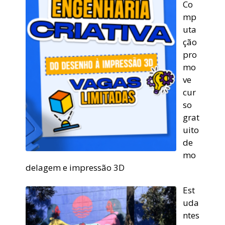
Co
mp
uta
ção
pro
mo
ve
cur
so
grat
uito
de
mo
delagem e impressão 3D
Est
uda
ntes