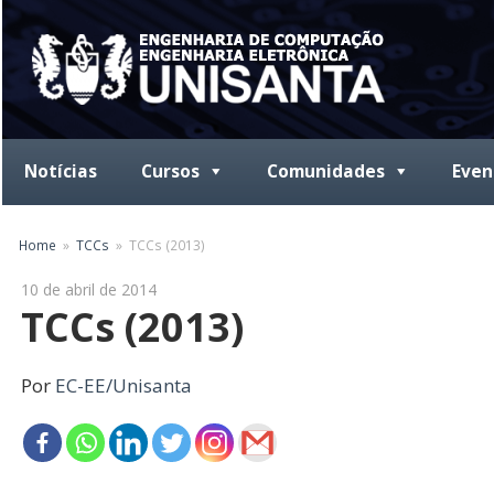
Skip
to
content
Notícias
Cursos
Comunidades
Even
Home
TCCs
TCCs (2013)
10 de abril de 2014
TCCs (2013)
Por
EC-EE/Unisanta