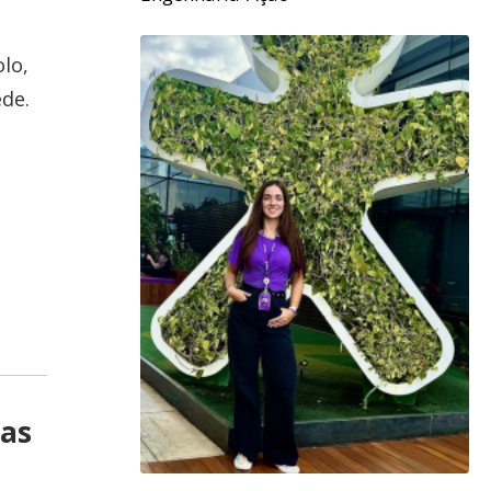
lo,
de.
mas