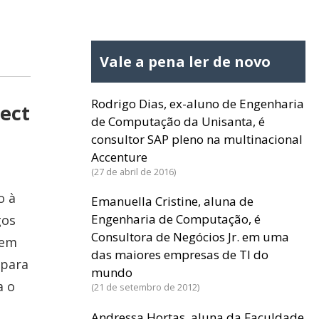
Vale a pena ler de novo
Rodrigo Dias, ex-aluno de Engenharia
nect
de Computação da Unisanta, é
consultor SAP pleno na multinacional
Accenture
27 de abril de 2016
o à
Emanuella Cristine, aluna de
Engenharia de Computação, é
gos
Consultora de Negócios Jr. em uma
gem
das maiores empresas de TI do
 para
mundo
a o
21 de setembro de 2012
Andressa Hortas, aluna da Faculdade