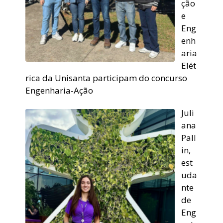
ção
e
Eng
enh
aria
Elét
rica da Unisanta participam do concurso
Engenharia-Ação
Juli
ana
Pall
in,
est
uda
nte
de
Eng