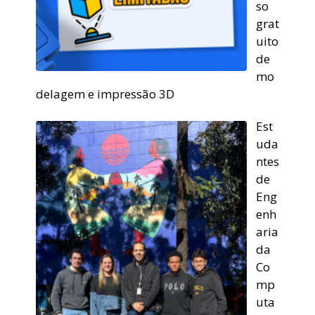
so
grat
uito
de
mo
delagem e impressão 3D
Est
uda
ntes
de
Eng
enh
aria
da
Co
mp
uta