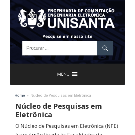
Skip
to
content
Pesquise em nosso site
MENU
Home
Núcleo de Pesquisas em Eletrônica
Núcleo de Pesquisas em
Eletrônica
O Núcleo de Pesquisas em Eletrônica (NPE)
é um órgão ligado às Faculdades de