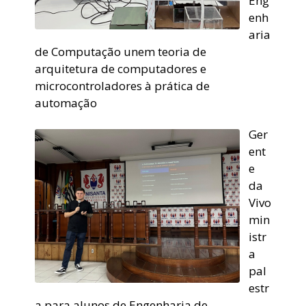
Eng
enh
aria
de Computação unem teoria de
arquitetura de computadores e
microcontroladores à prática de
automação
Ger
ent
e
da
Vivo
min
istr
a
pal
estr
a para alunos de Engenharia de