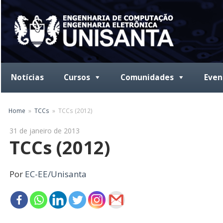
Skip
to
content
Notícias
Cursos
Comunidades
Even
Home
TCCs
TCCs (2012)
31 de janeiro de 2013
TCCs (2012)
Por
EC-EE/Unisanta