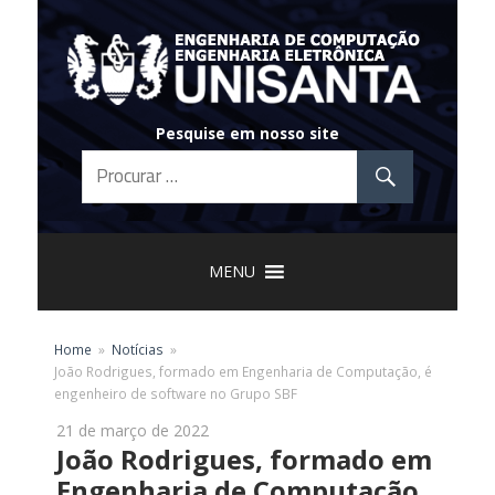
Skip
to
content
Pesquise em nosso site
MENU
Home
Notícias
João Rodrigues, formado em Engenharia de Computação, é
engenheiro de software no Grupo SBF
21 de março de 2022
João Rodrigues, formado em
Engenharia de Computação,