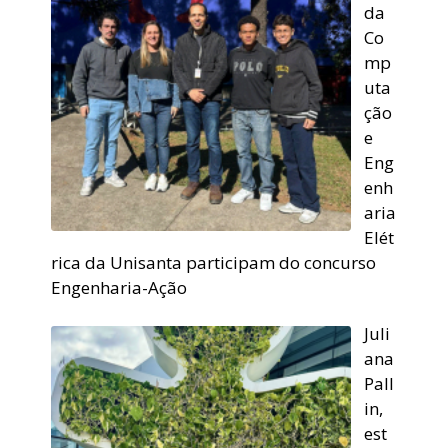
da
Co
mp
uta
ção
e
Eng
enh
aria
Elét
rica da Unisanta participam do concurso
Engenharia-Ação
Juli
ana
Pall
in,
est