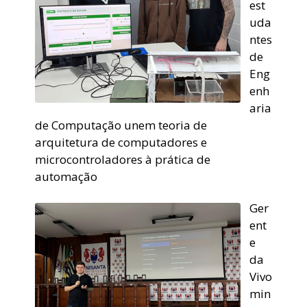
est
uda
ntes
de
Eng
enh
aria
de Computação unem teoria de
arquitetura de computadores e
microcontroladores à prática de
automação
Ger
ent
e
da
Vivo
min