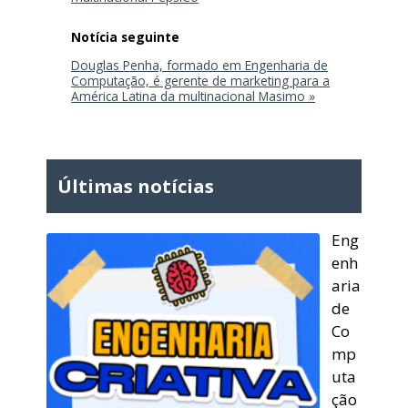
Douglas Penha, formado em Engenharia de
Computação, é gerente de marketing para a
América Latina da multinacional Masimo »
Últimas notícias
Eng
enh
aria
de
Co
mp
uta
ção