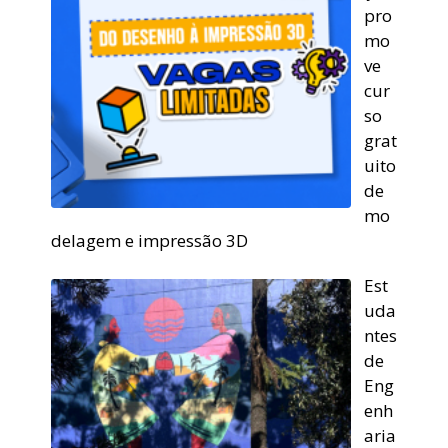
pro
mo
ve
cur
so
grat
uito
de
mo
delagem e impressão 3D
Est
uda
ntes
de
Eng
enh
aria