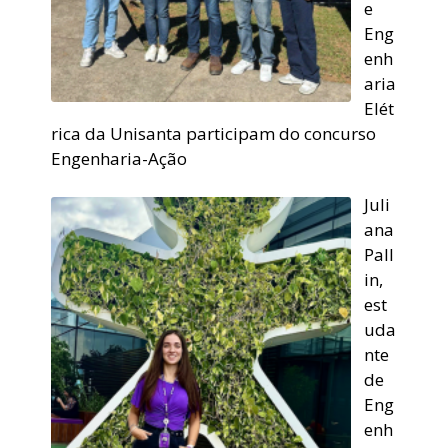
e
Eng
enh
aria
Elét
rica da Unisanta participam do concurso
Engenharia-Ação
Juli
ana
Pall
in,
est
uda
nte
de
Eng
enh