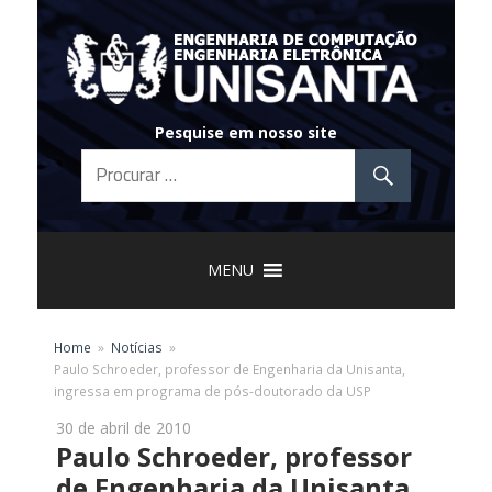
Skip
to
content
Pesquise em nosso site
MENU
Home
Notícias
Paulo Schroeder, professor de Engenharia da Unisanta,
ingressa em programa de pós-doutorado da USP
30 de abril de 2010
Paulo Schroeder, professor
de Engenharia da Unisanta,