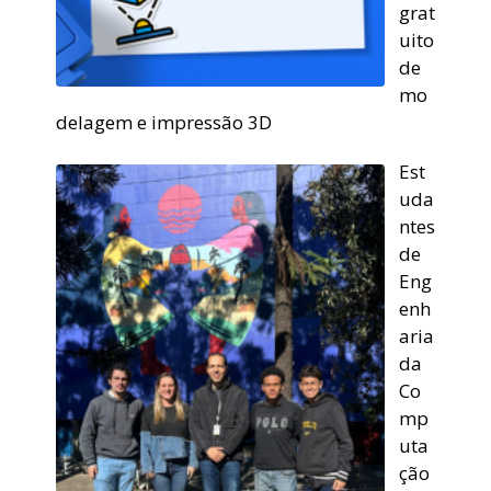
grat
uito
de
mo
delagem e impressão 3D
Est
uda
ntes
de
Eng
enh
aria
da
Co
mp
uta
ção