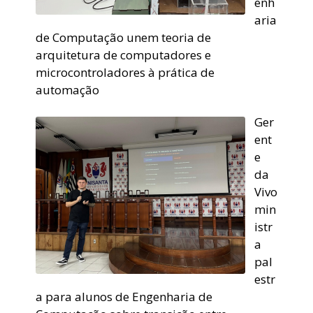
enh
aria
de Computação unem teoria de
arquitetura de computadores e
microcontroladores à prática de
automação
Ger
ent
e
da
Vivo
min
istr
a
pal
estr
a para alunos de Engenharia de