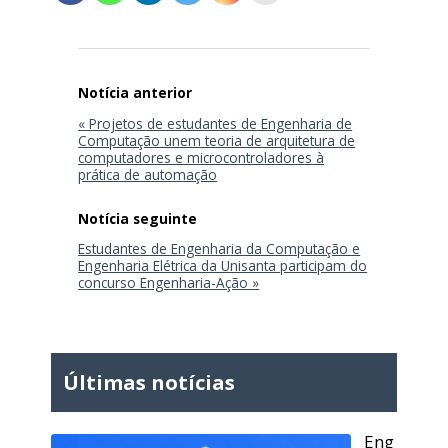
Navegação
de
Post
« Projetos de estudantes de Engenharia de
Computação unem teoria de arquitetura de
computadores e microcontroladores à
prática de automação
Estudantes de Engenharia da Computação e
Engenharia Elétrica da Unisanta participam do
concurso Engenharia-Ação »
Últimas notícias
Eng