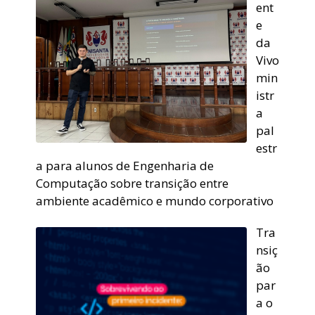
ent
e
da
Vivo
min
istr
a
pal
estr
a para alunos de Engenharia de
Computação sobre transição entre
ambiente acadêmico e mundo corporativo
Tra
nsiç
ão
par
a o