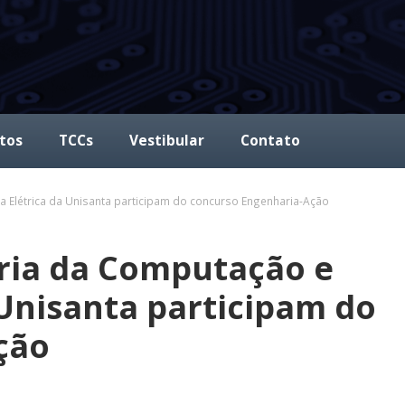
tos
TCCs
Vestibular
Contato
 Elétrica da Unisanta participam do concurso Engenharia-Ação
ria da Computação e
 Unisanta participam do
ção