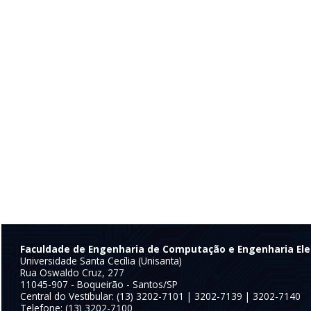
Faculdade de Engenharia de Computação e Engenharia Ele
Universidade Santa Cecília (Unisanta)
Rua Oswaldo Cruz, 277
11045-907 - Boqueirão - Santos/SP
Central do Vestibular: (13) 3202-7101 | 3202-7139 | 3202-7140
Telefone: (13) 3202-7100