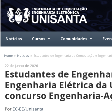
Skip
to
content
Notícias
Cursos
Comunidades
Even
Home
Notícias
Estudantes de Engenharia da Computação e Engenharia
22 de junho de 2026
Estudantes de Engenha
Engenharia Elétrica da
concurso Engenharia-A
Por
EC-EE/Unisanta