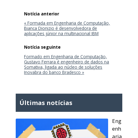
Navegação
de
Post
« Formada em Engenharia de Computação,
Bianca Dionizio é desenvolvedora de
aplicações júnior na multinacional IBM
Formado em Engenharia de Computação,
Gustavo Ferrara é engenheiro de dados na
Somativa, ligada ao núcleo de soluções
Inovabra do banco Bradesco »
Últimas notícias
Eng
enh
aria