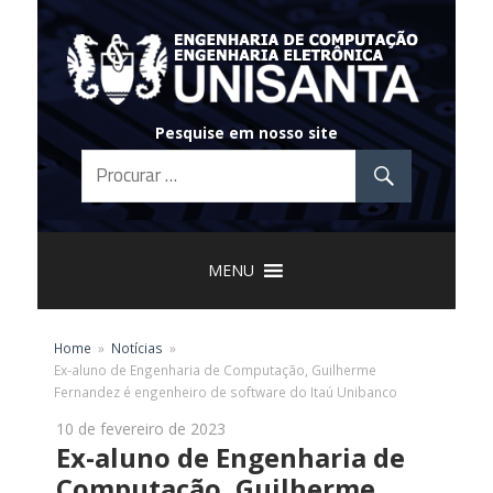
Skip
to
content
Pesquise em nosso site
MENU
Home
Notícias
Ex-aluno de Engenharia de Computação, Guilherme
Fernandez é engenheiro de software do Itaú Unibanco
10 de fevereiro de 2023
Ex-aluno de Engenharia de
Computação, Guilherme