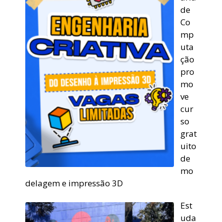
de
Co
mp
uta
ção
pro
mo
ve
cur
so
grat
uito
de
mo
delagem e impressão 3D
Est
uda