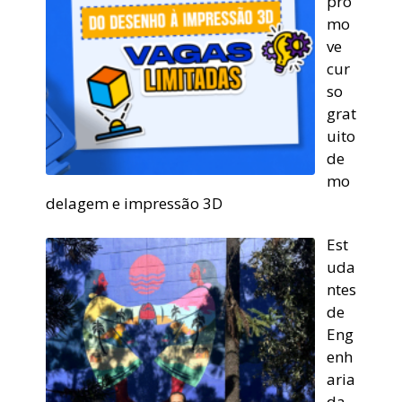
pro
mo
ve
cur
so
grat
uito
de
mo
delagem e impressão 3D
Est
uda
ntes
de
Eng
enh
aria
da