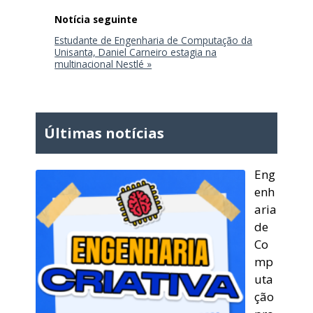
Estudante de Engenharia de Computação da
Unisanta, Daniel Carneiro estagia na
multinacional Nestlé »
Últimas notícias
Eng
enh
aria
de
Co
mp
uta
ção