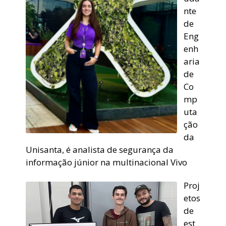
nte
de
Eng
enh
aria
de
Co
mp
uta
ção
da
Unisanta, é analista de segurança da
informação júnior na multinacional Vivo
Proj
etos
de
est