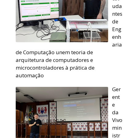
uda
ntes
de
Eng
enh
aria
de Computação unem teoria de
arquitetura de computadores e
microcontroladores à prática de
automação
Ger
ent
e
da
Vivo
min
istr