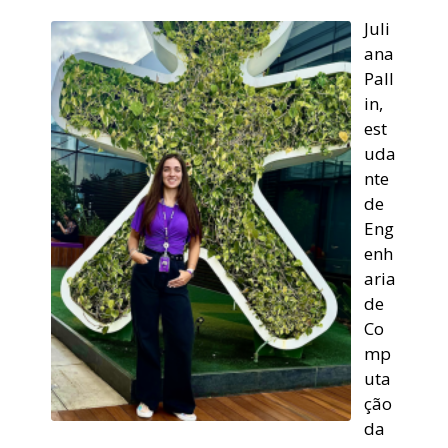
Juli
ana
Pall
in,
est
uda
nte
de
Eng
enh
aria
de
Co
mp
uta
ção
da