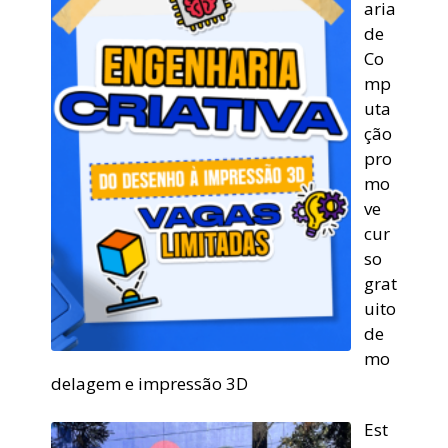
aria
de
Co
mp
uta
ção
pro
mo
ve
cur
so
grat
uito
de
mo
delagem e impressão 3D
Est