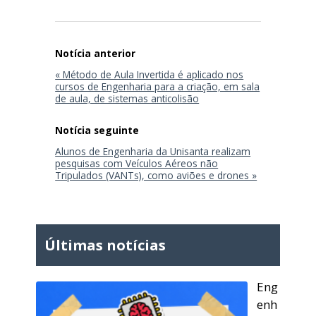
Navegação
de
Post
« Método de Aula Invertida é aplicado nos
cursos de Engenharia para a criação, em sala
de aula, de sistemas anticolisão
Alunos de Engenharia da Unisanta realizam
pesquisas com Veículos Aéreos não
Tripulados (VANTs), como aviões e drones »
Últimas notícias
Eng
enh