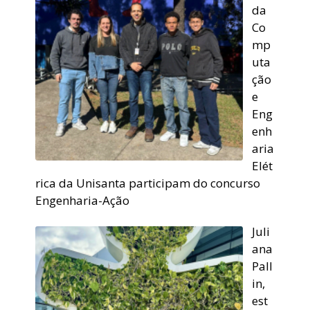
da
Co
mp
uta
ção
e
Eng
enh
aria
Elét
rica da Unisanta participam do concurso
Engenharia-Ação
Juli
ana
Pall
in,
est