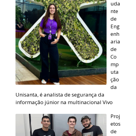
uda
nte
de
Eng
enh
aria
de
Co
mp
uta
ção
da
Unisanta, é analista de segurança da
informação júnior na multinacional Vivo
Proj
etos
de