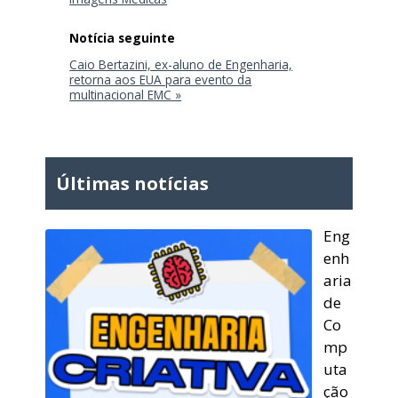
Caio Bertazini, ex-aluno de Engenharia,
retorna aos EUA para evento da
multinacional EMC »
Últimas notícias
Eng
enh
aria
de
Co
mp
uta
ção