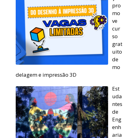
pro
mo
ve
cur
so
grat
uito
de
mo
delagem e impressão 3D
Est
uda
ntes
de
Eng
enh
aria