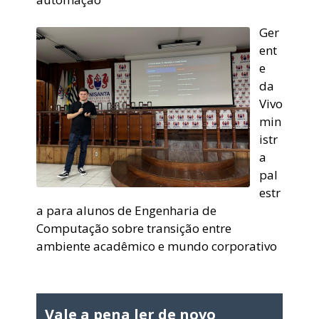
Ger
ent
e
da
Vivo
min
istr
a
pal
estr
a para alunos de Engenharia de
Computação sobre transição entre
ambiente acadêmico e mundo corporativo
Vale a pena ler de novo