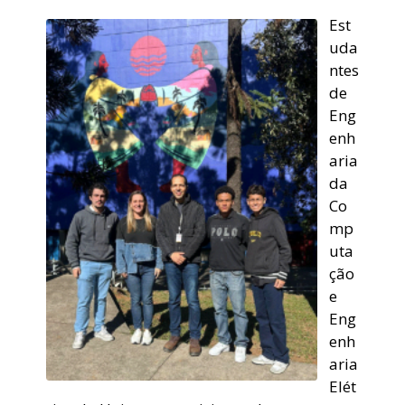
Est
uda
ntes
de
Eng
enh
aria
da
Co
mp
uta
ção
e
Eng
enh
aria
Elét