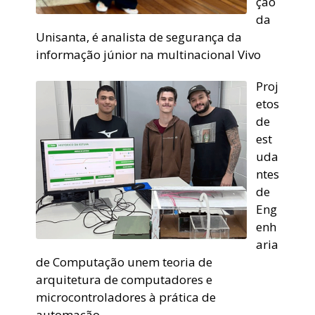
ção
da
Unisanta, é analista de segurança da
informação júnior na multinacional Vivo
Proj
etos
de
est
uda
ntes
de
Eng
enh
aria
de Computação unem teoria de
arquitetura de computadores e
microcontroladores à prática de
automação