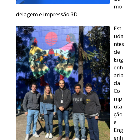
mo
delagem e impressão 3D
Est
uda
ntes
de
Eng
enh
aria
da
Co
mp
uta
ção
e
Eng
enh