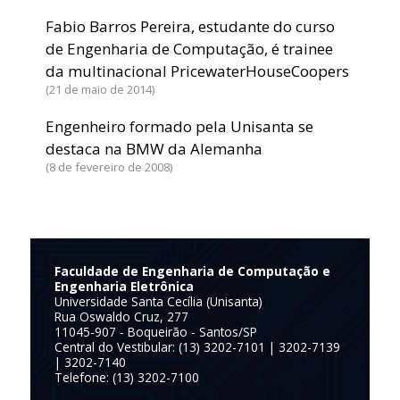
Fabio Barros Pereira, estudante do curso
de Engenharia de Computação, é trainee
da multinacional PricewaterHouseCoopers
21 de maio de 2014
Engenheiro formado pela Unisanta se
destaca na BMW da Alemanha
8 de fevereiro de 2008
Faculdade de Engenharia de Computação e
Engenharia Eletrônica
Universidade Santa Cecília (Unisanta)
Rua Oswaldo Cruz, 277
11045-907 - Boqueirão - Santos/SP
Central do Vestibular: (13) 3202-7101 | 3202-7139
| 3202-7140
Telefone: (13) 3202-7100