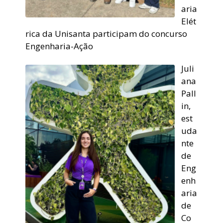
aria
Elét
rica da Unisanta participam do concurso
Engenharia-Ação
Juli
ana
Pall
in,
est
uda
nte
de
Eng
enh
aria
de
Co