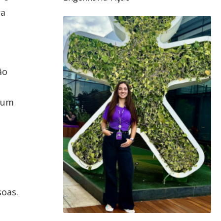
ra
ão
o um
soas.