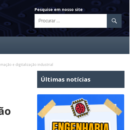
Pesquise em nosso site
mação e digitalização industrial
Últimas notícias
ão