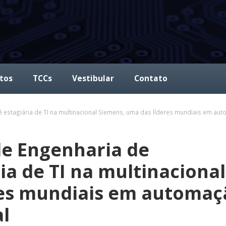
tos
TCCs
Vestibular
Contato
 estagiária de TI na multinacional Siemens, uma das líderes mundiais em auto
de Engenharia de
a de TI na multinacional
res mundiais em automaç
al