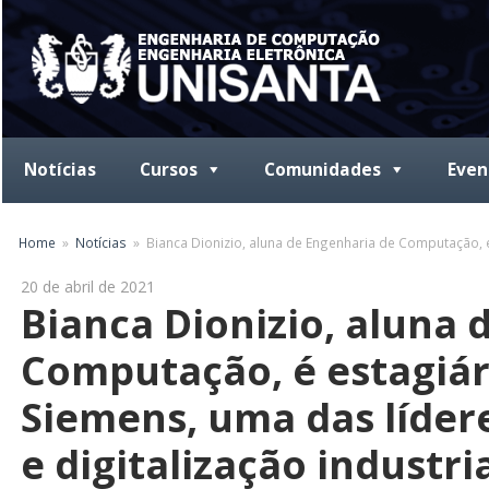
Skip
to
content
Notícias
Cursos
Comunidades
Even
Home
Notícias
Bianca Dionizio, aluna de Engenharia de Computação, é
20 de abril de 2021
Bianca Dionizio, aluna 
Computação, é estagiári
Siemens, uma das líde
e digitalização industri