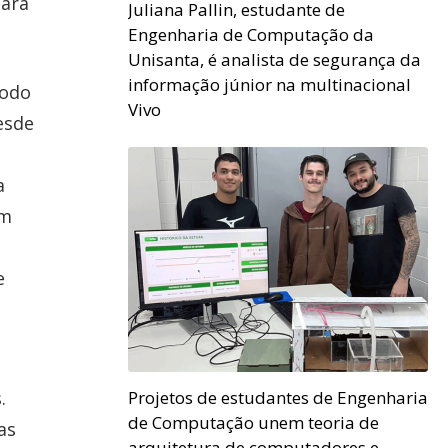
para
Juliana Pallin, estudante de
Engenharia de Computação da
Unisanta, é analista de segurança da
informação júnior na multinacional
íodo
Vivo
esde
a
em
e
.
Projetos de estudantes de Engenharia
de Computação unem teoria de
as
arquitetura de computadores e