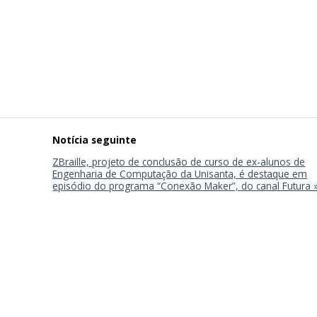
ZBraille, projeto de conclusão de curso de ex-alunos de
Engenharia de Computação da Unisanta, é destaque em
episódio do programa “Conexão Maker”, do canal Futura 