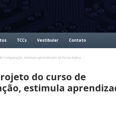
tos
TCCs
Vestibular
Contato
a de Computação, estimula aprendizado de forma lúdica
projeto do curso de
ção, estimula aprendiza