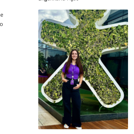
de
 o