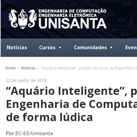
Skip
to
content
Notícias
Cursos
Comunidades
Even
Home
Notícias
“Aquário Inteligente”, projeto do curso de Engenhari
22 de junho de 2018
“Aquário Inteligente”, 
Engenharia de Computa
de forma lúdica
Por
EC-EE/Unisanta