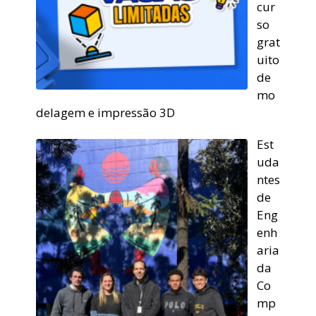
cur
so
grat
uito
de
mo
delagem e impressão 3D
Est
uda
ntes
de
Eng
enh
aria
da
Co
mp