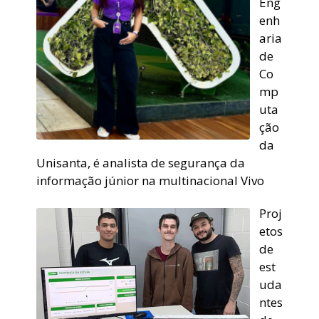
Eng
enh
aria
de
Co
mp
uta
ção
da
Unisanta, é analista de segurança da
informação júnior na multinacional Vivo
Proj
etos
de
est
uda
ntes