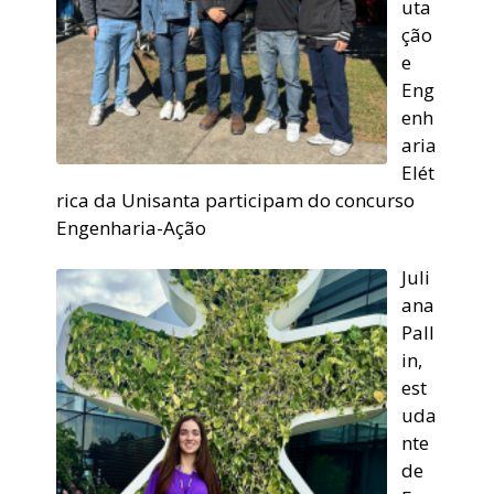
uta
ção
e
Eng
enh
aria
Elét
rica da Unisanta participam do concurso
Engenharia-Ação
Juli
ana
Pall
in,
est
uda
nte
de