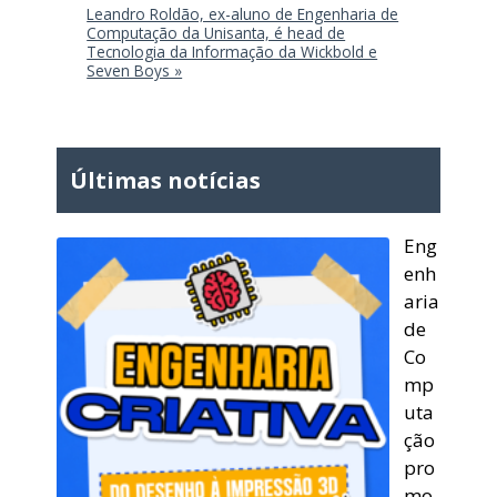
Leandro Roldão, ex-aluno de Engenharia de
Computação da Unisanta, é head de
Tecnologia da Informação da Wickbold e
Seven Boys »
Últimas notícias
Eng
enh
aria
de
Co
mp
uta
ção
pro
mo