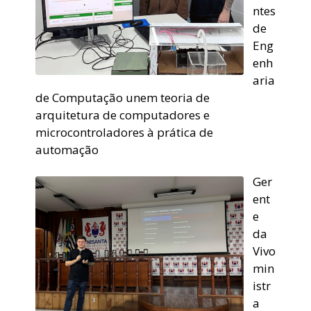
ntes
de
Eng
enh
aria
de Computação unem teoria de
arquitetura de computadores e
microcontroladores à prática de
automação
Ger
ent
e
da
Vivo
min
istr
a