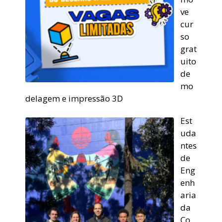
ve
cur
so
grat
uito
de
mo
delagem e impressão 3D
Est
uda
ntes
de
Eng
enh
aria
da
Co