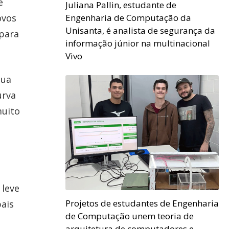
e
Juliana Pallin, estudante de
ovos
Engenharia de Computação da
Unisanta, é analista de segurança da
 para
informação júnior na multinacional
Vivo
sua
urva
muito
 leve
Projetos de estudantes de Engenharia
pais
de Computação unem teoria de
arquitetura de computadores e