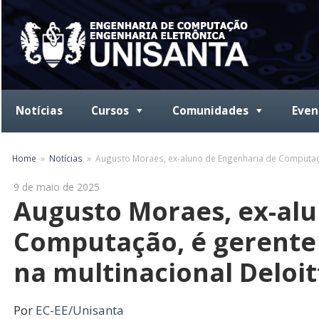
Skip
to
content
Notícias
Cursos
Comunidades
Even
Home
Notícias
Augusto Moraes, ex-aluno de Engenharia de Computação
9 de maio de 2025
Augusto Moraes, ex-alu
Computação, é gerente 
na multinacional Deloit
Por
EC-EE/Unisanta