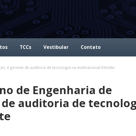
tos
TCCs
Vestibular
Contato
, é gerente de auditoria de tecnologia na multinacional Deloitte
no de Engenharia de
de auditoria de tecnolog
te