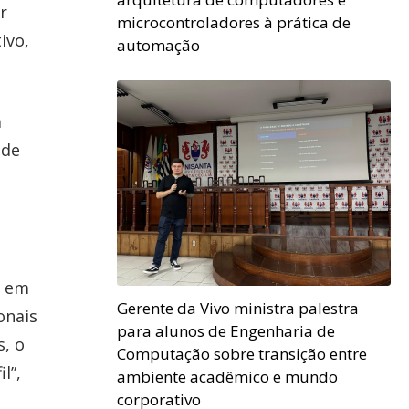
r
microcontroladores à prática de
ivo,
automação
a
 de
e em
Gerente da Vivo ministra palestra
onais
para alunos de Engenharia de
s, o
Computação sobre transição entre
l”,
ambiente acadêmico e mundo
corporativo