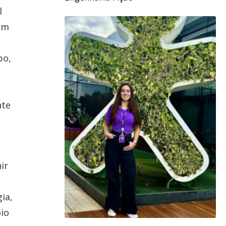
l
 em
po,
nte
ir
ia,
io